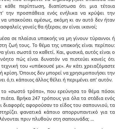
ε κάθε περίπτωση, διαπίστωσα ότι μια τέτοια
' την προσπάθεια ενός ενήλικα να κρύψει την
να υπακούσει αμέσως, ακόμη κι αν αυτό δεν ήταν
σφαλείς γονείς θα ήξεραν, αν είναι ικανοί;
μέσα σε πλαίσια υπακοής να μη γίνουν τύραννοι ή
στη ζωή τους. Το θέμα της υπακοής είναι περίπου:
 γίνει σωστά το καθετί. Και, φυσικά, αυτός είναι ο
νόητο πώς είναι δυνατόν να πιστεύει κανείς ότι
 τεχνική του «υπάκουσέ με». Αν κάτι χρειαζόμαστε
τή κρίση. Όποιος δεν μπορεί να χρησιμοποιήσει την
ει ό,τι κάποιος άλλος θέλει ή περιμένει απ' αυτόν.
 το «σωστό τρόπο», που ερεύνησα το θέμα πόσοι
 πιάτα. Βρήκα 247 τρόπους για όλα τα στάδια ενός
Οι διαφορές αφορούσαν το είδος του σαπουνιού, τα
στηρίζει φανατικά κάποιο απορρυπαντικό για τα
πλένονται πριν πλυθούν στη σαπουνάδα; ...