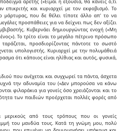
πόδειγμα αρετής («Είμαι η εξουσία, θα κάνεις ό,τι
ν επικριτής και κυριαρχεί με τον εκφοβισμό. Το
 μάρτυρας, που δε θέλει τίποτε άλλο απ' το να
μεγάλες προσπάθειες για να δείχνει πως δεν αξίζει
μβιβαστής. Κυβερνάει δημιουργώντας ενοχή («Μη
μένος»). Το τρίτο είναι το μεγάλο πέτρινο πρόσωπο
 ταράζεται, προσδιορίζοντας πάντοτε το σωστό
ίχνεται υπολογιστής. Κυριαρχεί με την πολυμάθειά
ασμα ότι κάποιος είναι ηλίθιας και αυτός, φυσικά,
ιδιού που ανέχεται και συγχωρεί τα πάντα, άσχετα
 συχνά την αδυναμία του («Δεν μπορούσα να κάνω
ζονται φιλαράκια για γονείς όσο χρειάζονται και το
ότητα των παιδιών προέρχεται πολλές φορές από
 μερικούς από τους τρόπους που οι γονείς
αμμή του μανδύα τους. Κατά τη γνώμη μου, πολύ
ννου, που επιμένει να δημιουργήσει υπάκουα και