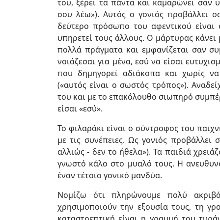
του, ξέρει τα πάντα και καμαρώνει σαν υ
σου λέω»). Αυτός ο γονιός προβάλλει σα
δεύτερο πρόσωπο του αφεντικού είναι ο
υπηρετεί τους άλλους. Ο μάρτυρας κάνει 
πολλά πράγματα και εμφανίζεται σαν συ
νοιάζεσαι για μένα, εσύ να είσαι ευτυχισ
που δημηγορεί αδιάκοπα και χωρίς να
(«αυτός είναι ο σωστός τρόπος»). Αναδε
του και με το επακόλουθο σιωπηρό συμπέρ
είσαι «εσύ».
Το φιλαράκι είναι ο σύντροφος του παιχν
με τις συνέπειες. Ως γονιός προβάλλει
αλλιώς - δεν το ήθελα»). Τα παιδιά χρειά
γνωστό κάλο στο μυαλό τους. Η ανευθυν
έναν τέτοιο γονικό μανδύα.
Νομίζω ότι πληρώνουμε πολύ ακριβά
χρησιμοποιούν την εξουσία τους, τη γρ
καταστρεπτική είναι η γραμμή του τυρά