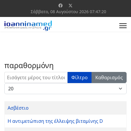
Σάββατο, 08 Αυγούστου 2026
07:47:20
παραθορμόνη
Εισάγετε μέρος του τίτλου.
Φίλτρο
Καθαρισμός
Εμφάνιση #
Ασβέστιο
Η αντιμετώπιση της έλλειψης βιταμίνης D