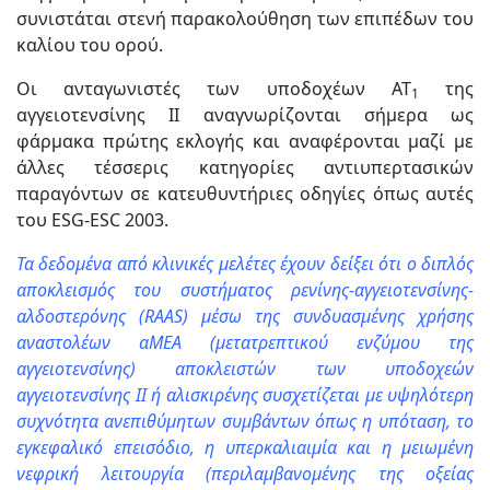
συνιστάται στενή παρακολούθηση των επιπέδων του
καλίου του ορού.
Οι ανταγωνιστές των υποδοχέων ΑΤ
της
1
αγγειοτενσίνης ΙΙ αναγνωρίζονται σήμερα ως
φάρμακα πρώτης εκλογής και αναφέρονται μαζί με
άλλες τέσσερις κατηγορίες αντιυπερτασικών
παραγόντων σε κατευθυντήριες οδηγίες όπως αυτές
του ESG-ESC 2003.
Τα δεδομένα από κλινικές μελέτες έχουν δείξει ότι ο διπλός
αποκλεισμός του συστήματος ρενίνης-αγγειοτενσίνης-
αλδοστερόνης (RAAS) μέσω της συνδυασμένης χρήσης
αναστολέων αΜΕΑ (μετατρεπτικού ενζύμου της
αγγειοτενσίνης) αποκλειστών των υποδοχεών
αγγειοτενσίνης ΙΙ ή αλισκιρένης συσχετίζεται με υψηλότερη
συχνότητα ανεπιθύμητων συμβάντων όπως η υπόταση, το
εγκεφαλικό επεισόδιο, η υπερκαλιαιμία και η μειωμένη
νεφρική λειτουργία (περιλαμβανομένης της οξείας