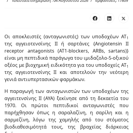
Τελευταία ενημέρωση : 04 Αυγούστου 2026
Εμφανίσεις: 17809
Οι αποκλειστές (ανταγωνιστές) των υποδοχέων ΑΤ
1
της αγγειοτενσίνης ΙΙ ή σαρτάνες {Angiotensin II
receptor antagonists (AT1-blockers, ARBs, sartans)}
είναι μη πεπτιδικά παράγωγα του ιμιδαζολο-5-οξικού
οξέος με βιοχημική ειδικότητα για του υποδοχείς ΑΤ
1
της αγγειοτενσίνης ΙΙ και αποτελούν την νεότερη
γενιά αντιυπερτασικών φαρμάκων.
Η παραγωγή των ανταγωνιστών των υποδοχέων της
αγγειτενσίνης ΙΙ (ΑΥΑ) ξεκίνησε από τη δεκαετία του
1970. Οι πρώτοι πεπτιδικοί ανταγωνιστές που
παρήχθησαν όπως η σαραλαζίνη, η σαρίλη και η
σαρμεζίνη, λόγω της χαμηλής από του στόματος
βιοδιαθεσιμότητά τους, της βραχείας διάρκειας