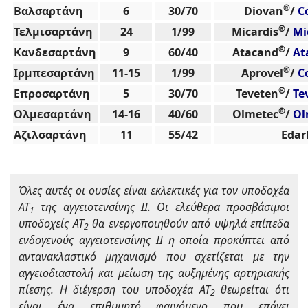
®
Βαλσαρτάνη
6
30/70
Diovan
/
C
®
Τελμισαρτάνη
24
1/99
Micardis
/
Mi
®
Κανδεσαρτάνη
9
60/40
Atacand
/
At
®
Ιρμπεσαρτάνη
11-15
1/99
Aprovel
/
C
®
Επροσαρτάνη
5
30/70
Teveten
/
Te
®
Ολμεσαρτάνη
14-16
40/60
Olmetec
/
Ol
Αζιλσαρτάνη
11
55/42
Edar
Όλες αυτές οι ουσίες είναι εκλεκτικές για τον υποδοχέα
ΑΤ
της αγγειοτενσίνης ΙΙ. Οι ελεύθερα προσβάσιμοι
1
υποδοχείς ΑΤ
θα ενεργοποιηθούν από υψηλά επίπεδα
2
ενδογενούς αγγειοτενσίνης II η οποία προκύπτει από
αντανακλαστικό μηχανισμό που σχετίζεται με την
αγγειοδιαστολή και μείωση της αυξημένης αρτηριακής
πίεσης. Η διέγερση του υποδοχέα ΑΤ
θεωρείται ότι
2
είναι ένα επιθυμητό φαινόμενο που επάγει