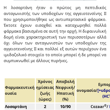
Η λοσαρτάνη ήταν ο πρώτος μη πεπτιδικός
ανταγωνιστής των υποδοχέων της αγγειοτενσίνης II
που χρησιμοποιήθηκε ως αντιυπερτασικό φάρμακο.
Έκτοτε έχουν εισαχθεί και καταχωρηθεί πολλά
φάρμακα βασισμένα σε αυτή την αρχή. Η διφαινυλική
δομή είναι χαρακτηριστική των περισσοτέρων αλλά
όχι όλων των ανταγωνιστών των υποδοχέων της
αγγειοτενσίνης ΙΙ και πολλοί εξ αυτών περιέχουν ένα
ιμιδαζολικό στοιχείο το οποίο μπορεί ή δε μπορεί να
συμπυκνωθεί με άλλους πυρήνες.
Χρόνος
Αποβολή
Εμπο
Φαρμακευτική
ημίσειας
Νεφρική/
ονομασία/
[+υδρ
ουσία
ζωής
Ηπατική
(HCT
(ώρες)
(%)
®
Λοσαρτάνη
2
10/90
Cozaar
/