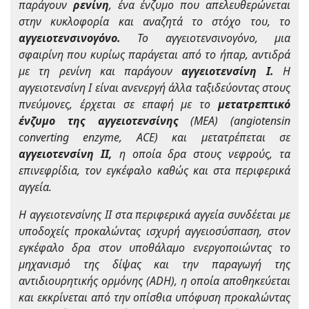
παράγουν
ρενίνη
, ένα ένζυμο που απελευθερώνεται
στην κυκλοφορία και αναζητά το στόχο του, το
αγγειοτενσινογόνο.
Το αγγειοτενσινογόνο, μια
σφαιρίνη που κυρίως παράγεται από το ήπαρ, αντιδρά
με τη ρενίνη και παράγουν
αγγειοτενσίνη Ι.
Η
αγγειοτενσίνη Ι είναι ανενεργή άλλα ταξιδεύοντας στους
πνεύμονες, έρχεται σε επαφή με το
μετατρεπτικό
ένζυμο της αγγειοτενσίνης
(ΜΕΑ) (angiotensin
converting enzyme, ACE) και μετατρέπεται σε
αγγειοτενσίνη ΙΙ,
η οποία δρα στους νεφρούς, τα
επινεφρίδια, τον εγκέφαλο καθώς και στα περιφερικά
αγγεία.
Η αγγειοτενσίνης ΙΙ στα περιφερικά αγγεία συνδέεται με
υποδοχείς προκαλώντας ισχυρή αγγειοσύσπαση, στον
εγκέφαλο δρα στον υποθάλαμο ενεργοποιώντας το
μηχανισμό της δίψας και την παραγωγή της
αντιδιουρητικής ορμόνης (ADH), η οποία αποθηκεύεται
και εκκρίνεται από την οπίσθια υπόφυση προκαλώντας