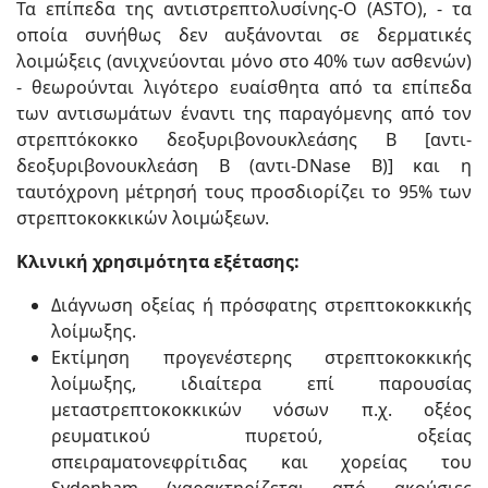
Τα επίπεδα της αντιστρεπτολυσίνης-Ο (ASTO), - τα
οποία συνήθως δεν αυξάνονται σε δερματικές
λοιμώξεις (ανιχνεύονται μόνο στο 40% των ασθενών)
- θεωρούνται λιγότερο ευαίσθητα από τα επίπεδα
των αντισωμάτων έναντι της παραγόμενης από τον
στρεπτόκοκκο δεοξυριβονουκλεάσης Β [αντι-
δεοξυριβονουκλεάση Β (αντι-DNase B)] και η
ταυτόχρονη μέτρησή τους προσδιορίζει το 95% των
στρεπτοκοκκικών λοιμώξεων.
Κλινική χρησιμότητα εξέτασης:
Διάγνωση οξείας ή πρόσφατης στρεπτοκοκκικής
λοίμωξης.
Εκτίμηση προγενέστερης στρεπτοκοκκικής
λοίμωξης, ιδιαίτερα επί παρουσίας
μεταστρεπτοκοκκικών νόσων π.χ. οξέος
ρευματικού πυρετού, οξείας
σπειραματονεφρίτιδας και χορείας του
Sydenham (χαρακτηρίζεται από ακούσιες