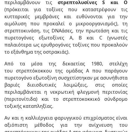
περιλαμβάνουν τις
στρεπτολυσίνες S και Ο
(πρόκειται για τοξίνες που καταστρέφουν τις
κυτταρικές μεμβράνες και ευθύνονται για την
αιμόλυση που προκαλεί ο μικροοργανισμός), τη
στρεπτοκινάση, τις DNAάσες, την πρωτεάση και τις
πυρετογόνες εξωτοξίνες A, Β και C (γνωστές
παλαιότερα ως ερυθρογόνες τοξίνες που προκαλούν
το εξάνθημα της οστρακιάς).
Από τα μέσα της δεκαετίας 1980, στελέχη
του στρεπτόκοκκου της ομάδας Α που παράγουν
πυρετογόνο εξωτοξίνη συσχετίστηκαν με ασυνήθιστα
βαριές διεισδυτικές λοιμώξεις, στις οποίες
περιλαμβάνεται η νεκρωτική φλεγμονή περιτονίας
(περιτονίτιδα) και το στρεπτοκοκκικό σύνδρομο
τοξικής καταπληξίας.
Αν και η καλλιέργεια φαρυγγικού επιχρίσματος είναι
αξιόπιστη μέθοδος για την ανίχνευση του
στρεπτόκοκκου της ομάδας Α στο φάρυγγα, δυστυχώς