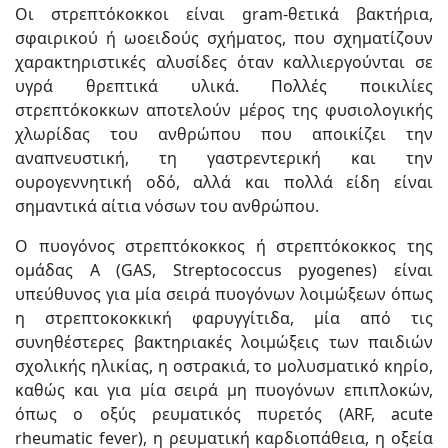
Οι στρεπτόκοκκοι είναι gram-θετικά βακτήρια,
σφαιρικού ή ωοειδούς σχήματος, που σχηματίζουν
χαρακτηριστικές αλυσίδες όταν καλλιεργούνται σε
υγρά θρεπτικά υλικά. Πολλές ποικιλίες
στρεπτόκοκκων αποτελούν μέρος της φυσιολογικής
χλωρίδας του ανθρώπου που αποικίζει την
αναπνευστική, τη γαστρεντερική και την
ουρογεννητική οδό, αλλά και πολλά είδη είναι
σημαντικά αίτια νόσων του ανθρώπου.
Ο πυογόνος στρεπτόκοκκος ή στρεπτόκοκκος της
ομάδας Α (GAS, Streptococcus pyogenes) είναι
υπεύθυνος για μία σειρά πυογόνων λοιμώξεων όπως
η στρεπτοκοκκική φαρυγγίτιδα, μία από τις
συνηθέστερες βακτηριακές λοιμώξεις των παιδιών
σχολικής ηλικίας, η οστρακιά, το μολυσματικό κηρίο,
καθώς και για μία σειρά μη πυογόνων επιπλοκών,
όπως ο οξύς ρευματικός πυρετός (ARF, acute
rheumatic fever), η ρευματική καρδιοπάθεια, η οξεία