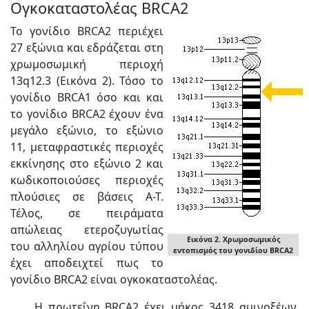
Ογκοκαταστολέας BRCA2
Το γονίδιο BRCA2 περιέχει
27 εξώνια και εδράζεται στη
χρωμοσωμική περιοχή
13q12.3 (Εικόνα 2). Τόσο το
γονίδιο BRCA1 όσο και και
το γονίδιο BRCA2 έχουν ένα
μεγάλο εξώνιο, το εξώνιο
11, μεταφραστικές περιοχές
εκκίνησης στο εξώνιο 2 και
κωδικοποιούσες περιοχές
πλούσιες σε βάσεις Α-Τ.
Τέλος, σε πειράματα
απώλειας ετεροζυγωτίας
Εικόνα 2. Χρωμοσωμικός
του αλληλίου αγρίου τύπου
εντοπισμός του γονιδίου BRCA2
έχει αποδειχτεί πως το
γονίδιο BRCA2 είναι ογκοκαταστολέας.
Η πρωτεΐνη BRCA2 έχει μήκος 3418 αμινοξέων.