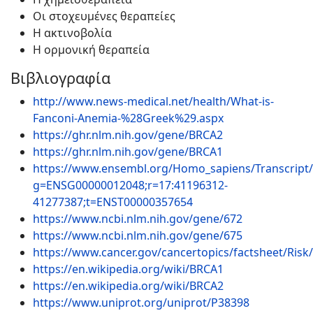
Οι στοχευμένες θεραπείες
Η ακτινοβολία
Η ορμονική θεραπεία
Βιβλιογραφία
http://www.news-medical.net/health/What-is-
Fanconi-Anemia-%28Greek%29.aspx
https://ghr.nlm.nih.gov/gene/BRCA2
https://ghr.nlm.nih.gov/gene/BRCA1
https://www.ensembl.org/Homo_sapiens/Transcript
g=ENSG00000012048;r=17:41196312-
41277387;t=ENST00000357654
https://www.ncbi.nlm.nih.gov/gene/672
https://www.ncbi.nlm.nih.gov/gene/675
https://www.cancer.gov/cancertopics/factsheet/Risk
https://en.wikipedia.org/wiki/BRCA1
https://en.wikipedia.org/wiki/BRCA2
https://www.uniprot.org/uniprot/P38398