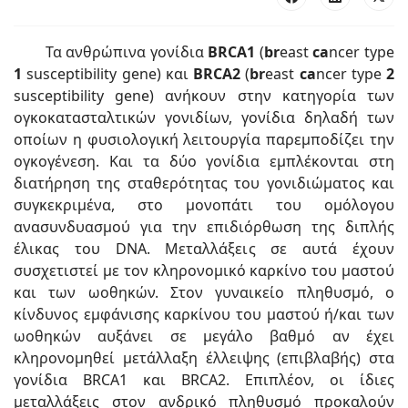
Τα ανθρώπινα γονίδια
BRCA1
(
br
east
ca
ncer type
1
susceptibility gene) και
BRCA2
(
br
east
ca
ncer type
2
susceptibility gene) ανήκουν στην κατηγορία των
ογκοκατασταλτικών γονιδίων, γονίδια δηλαδή των
οποίων η φυσιολογική λειτουργία παρεμποδίζει την
ογκογένεση. Και τα δύο γονίδια εμπλέκονται στη
διατήρηση της σταθερότητας του γονιδιώματος και
συγκεκριμένα, στο μονοπάτι του ομόλογου
ανασυνδυασμού για την επιδιόρθωση της διπλής
έλικας του DNA. Μεταλλάξεις σε αυτά έχουν
συσχετιστεί με τον κληρονομικό καρκίνο του μαστού
και των ωοθηκών. Στον γυναικείο πληθυσμό, ο
κίνδυνος εμφάνισης καρκίνου του μαστού ή/και των
ωοθηκών αυξάνει σε μεγάλο βαθμό αν έχει
κληρονομηθεί μετάλλαξη έλλειψης (επιβλαβής) στα
γονίδια BRCA1 και BRCA2. Επιπλέον, οι ίδιες
μεταλλάξεις στον ανδρικό πληθυσμό προκαλούν