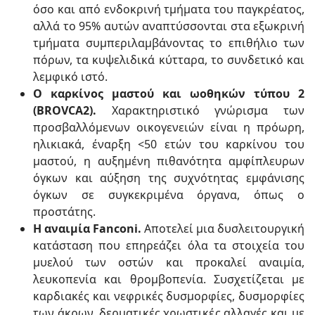
όσο και από ενδοκρινή τμήματα του παγκρέατος,
αλλά το 95% αυτών αναπτύσσονται στα εξωκρινή
τμήματα συμπεριλαμβάνοντας το επιθήλιο των
πόρων, τα κυψελιδικά κύτταρα, το συνδετικό και
λεμφικό ιστό.
Ο καρκίνος μαστού και ωοθηκών τύπου 2
(BROVCA2).
Χαρακτηριστικό γνώρισμα των
προσβαλλόμενων οικογενειών είναι η πρόωρη,
ηλικιακά, έναρξη <50 ετών του καρκίνου του
μαστού, η αυξημένη πιθανότητα αμφίπλευρων
όγκων και αύξηση της συχνότητας εμφάνισης
όγκων σε συγκεκριμένα όργανα, όπως ο
προστάτης.
Η αναιμία Fanconi.
Αποτελεί μια δυσλειτουργική
κατάσταση που επηρεάζει όλα τα στοιχεία του
μυελού των οστών και προκαλεί αναιμία,
λευκοπενία και θρομβοπενία. Συσχετίζεται με
καρδιακές και νεφρικές δυσμορφίες, δυσμορφίες
των άκρων, δερματικές χρωστικές αλλαγές και με