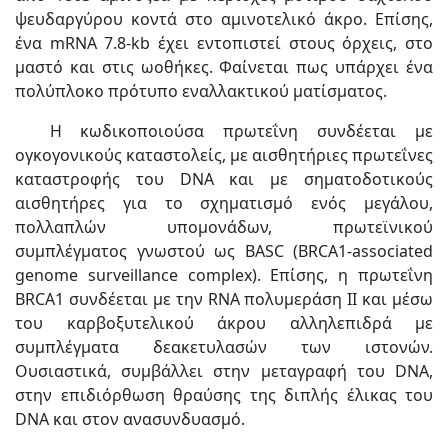
ψευδαργύρου κοντά στο αμινοτελικό άκρο. Επίσης,
ένα mRNA 7.8-kb έχει εντοπιστεί στους όρχεις, στο
μαστό και στις ωοθήκες. Φαίνεται πως υπάρχει ένα
πολύπλοκο πρότυπο εναλλακτικού ματίσματος.
Η κωδικοποιούσα πρωτεΐνη συνδέεται με
ογκογονικούς καταστολείς, με αισθητήριες πρωτεΐνες
καταστροφής του DNA και με σηματοδοτικούς
αισθητήρες για το σχηματισμό ενός μεγάλου,
πολλαπλών υπομονάδων, πρωτεϊνικού
συμπλέγματος γνωστού ως BASC (BRCA1-associated
genome surveillance complex). Επίσης, η πρωτεΐνη
BRCA1 συνδέεται με την RNA πολυμεράση II και μέσω
του καρβοξυτελικού άκρου αλληλεπιδρά με
συμπλέγματα δεακετυλασών των ιστονών.
Ουσιαστικά, συμβάλλει στην μεταγραφή του DNA,
στην επιδιόρθωση θραύσης της διπλής έλικας του
DNA και στον ανασυνδυασμό.