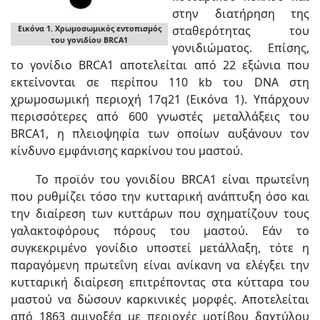
στην διατήρηση της
σταθερότητας του
Εικόνα 1. Χρωμοσωμικός εντοπισμός
του γονιδίου BRCA1
γονιδιώματος. Επίσης,
το γονίδιο BRCA1 αποτελείται από 22 εξώνια που
εκτείνονται σε περίπου 110 kb του DNA στη
χρωμοσωμική περιοχή 17q21 (Εικόνα 1). Υπάρχουν
περισσότερες από 600 γνωστές μεταλλάξεις του
BRCA1, η πλειοψηφία των οποίων αυξάνουν τον
κίνδυνο εμφάνισης καρκίνου του μαστού.
Το προϊόν του γονιδίου BRCA1 είναι πρωτεΐνη
που ρυθμίζει τόσο την κυτταρική ανάπτυξη όσο και
την διαίρεση των κυττάρων που σχηματίζουν τους
γαλακτοφόρους πόρους του μαστού. Εάν το
συγκεκριμένο γονίδιο υποστεί μετάλλαξη, τότε η
παραγόμενη πρωτεΐνη είναι ανίκανη να ελέγξει την
κυτταρική διαίρεση επιτρέποντας στα κύτταρα του
μαστού να δώσουν καρκινικές μορφές. Αποτελείται
από 1863 αμινοξέα με περιοχές μοτίβου δαχτύλου