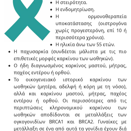
Η στειρότητα.
Η ενδομητρίωση.
Η ορμονοθεραπεία
υποκατάστασης (οιστρογόνα
χωρίς προγεστερόνη, επί 10 ή
περισσότερα χρόνια).
Η ηλικία άνω των 55 ετών.
Η παχυσαρκία (συνδέεται μάλιστα με τις πιο
επιθετικές μορφές καρκίνου των ωοθηκών).
Ο ήδη διαγνωσμένος καρκίνος μαστού, μήτρας,
παχέος εντέρου ή ορθού.
Το οικογενειακό ιστορικό καρκίνου των
ωοθηκών (μητέρα, αδελφή ή κόρη με τη νόσο),
αλλά και καρκίνου μαστού, μήτρας, παχέος
εντέρου ή ορθού. Οι περισσότερες από τις
περιπτώσεις κληρονομικού καρκίνου των
ωοθηκών αποδίδονται σε μεταλλάξεις των
ογκογονιδίων ΒRCΑ1 και ΒRCΑ2. Γυναίκες με
μετάλλαξη σε ένα από αυτά τα γονίδια έχουν διά