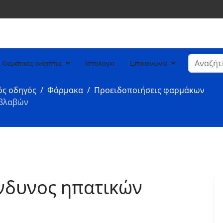
Αναζήτη
Θεματικές ενότητες
Ιστολόγιο
Επικοινωνία
Type 2 or
ός οδηγός
Φάρμακα
Προειδοποιήσεις φαρμάκων
 βλαβών
ίνδυνος ηπατικών