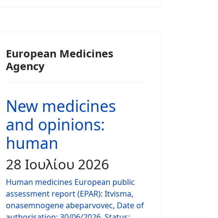
European Medicines
Agency
New medicines
and opinions:
human
28 Ιουλίου 2026
Human medicines European public
assessment report (EPAR): Itvisma,
onasemnogene abeparvovec, Date of
authorisation: 30/06/2026, Status: