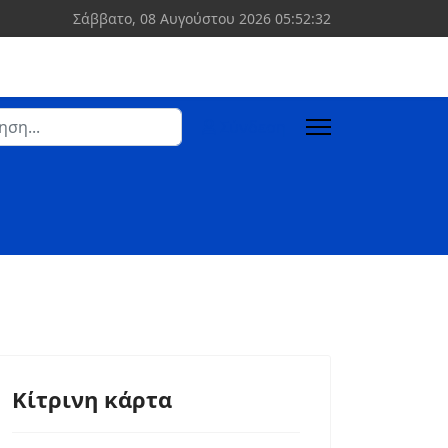
Σάββατο, 08 Αυγούστου 2026
05:52:33
ση
Σύνδεση
 more characters for results.
Κίτρινη κάρτα