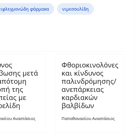
ντιφλεγμονώδη φάρμακα
νιμεσουλίδη
υνος
Φθοριοκινολόνες
βωσης μετά
και κίνδυνος
απότομη
παλινδρόμησης/
οπή της
ανεπάρκειας
πείας με
καρδιακών
ρελίδη
βαλβίδων
ασίου Αναστάσιος
Παπαθανασίου Αναστάσιος