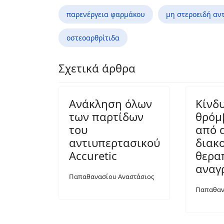
παρενέργεια φαρμάκου
μη στεροειδή α
οστεοαρθρίτιδα
Σχετικά άρθρα
Ανάκληση όλων
Κίνδ
των παρτίδων
θρόμ
του
από 
αντιυπερτασικού
διακ
Accuretic
θερα
αναγ
Παπαθανασίου Αναστάσιος
Παπαθαν