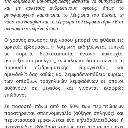
της λοιμώδους μονοπυρήνωσης φαίνεται να συσχετίζεται
και με αρκετούς ανθρώπινους όγκους, όπως το
ρινοφαρυγγικό καρκίνωμα, το λέμφωμα του Burkitt, τη
νόσο του Hodgkin και το λέμφωμα εκ λεμφοκυττάρων Β σε
ανοσοκατεσταλμένα άτομα.
Ο χρόνος επώασης της νόσου μπορεί να φθάσει τις
αρκετές εβδομάδες. Η λοίμωξη εκδηλώνεται τυπικά
με πυρετό, δυσκαταποσία, έντονη κακουχία,
ανορεξία και μυαλγίες, ενώ κλινικά διαπιστώνεται η
παρουσία εξιδρωματικής φαρυγγίτιδας και
αμυγδαλίτιδας καθώς και λεμφαδενοπάθεια κυρίως
των οπίσθιων τραχηλικών λεμφαδένων οι οποίοι
αυξάνουν σε μέγεθος και γίνονται ελαφρώς
επώδυνοι.
Σε ποσοστό πάνω από το 50% των περιπτώσεων
παρατηρείται σπληνομεγαλία (αύξηση σπληνός) και
περιστασιακά εμφανίζεται ένα κηλιδοβλατιδώδες ή
πετεχειώδες εξάνθημα κυρίως στα άτομα που έχει