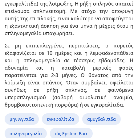
εγκεφαλίτιδα) της λοίμωξης. Η ρήξη σπληνός απαιτεί
επείγουσα σπληνεκτομή. Με στόχο την αποφυγή
αυτής της επιπλοκής, είναι καλύτερο να αποφεύγεται
η εξαντλητική άσκηση για ένα μήνα ή μέχρις ότου η
σπληνομεγαλία υποχωρήσει.
Σε μη επιπεπλεγμένες περιπτώσεις, ο πυρετός
εξαφανίζεται σε 10 ημέρες και η λεμφαδενοπάθεια
και η σπληνομεγαλία σε τέσσερις εβδομάδες. Η
αδυναμία και η καταβολή μερικές φορές
παρατείνεται για 2-3 μήνες. Ο θάνατος από την
λοίμωξη είναι σπάνιος. Όταν συμβαίνει, οφείλεται
συνήθως σε ρήξη σπληνός, σε φαινόμενα
υπερσπληνισμού (σοβαρή αιμολυτική αναιμία,
θρομβοκυττοπενική πορφύρα) ή σε εγκεφαλίτιδα.
μηνιγγίτιδα
εγκεφαλίτιδα
αμυγδαλίτιδα
σπληνομεγαλία
ιός Epstein Barr