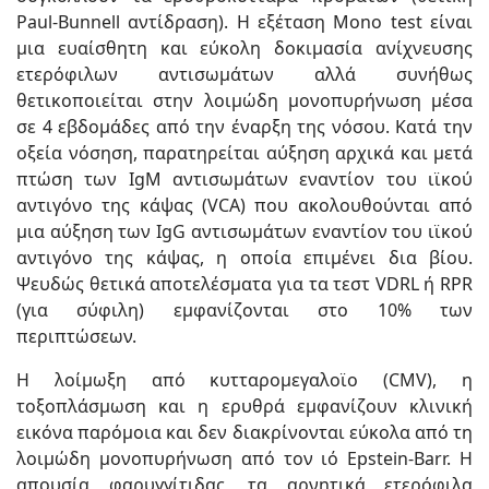
Paul-Bunnell αντίδραση). Η εξέταση Mono test είναι
μια ευαίσθητη και εύκολη δοκιμασία ανίχνευσης
ετερόφιλων αντισωμάτων αλλά συνήθως
θετικοποιείται στην λοιμώδη μονοπυρήνωση μέσα
σε 4 εβδομάδες από την έναρξη της νόσου. Κατά την
οξεία νόσηση, παρατηρείται αύξηση αρχικά και μετά
πτώση των IgM αντισωμάτων εναντίον του ιϊκού
αντιγόνο της κάψας (VCA) που ακολουθούνται από
μια αύξηση των IgG αντισωμάτων εναντίον του ιϊκού
αντιγόνο της κάψας, η οποία επιμένει δια βίου.
Ψευδώς θετικά αποτελέσματα για τα τεστ VDRL ή RPR
(για σύφιλη) εμφανίζονται στο 10% των
περιπτώσεων.
Η λοίμωξη από κυτταρομεγαλοϊο (CMV), η
τοξοπλάσμωση και η ερυθρά εμφανίζουν κλινική
εικόνα παρόμοια και δεν διακρίνονται εύκολα από τη
λοιμώδη μονοπυρήνωση από τον ιό Epstein-Barr. Η
απουσία φαρυγγίτιδας, τα αρνητικά ετερόφιλα