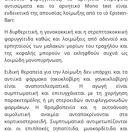
αντισώματα και το αρνητικό Mono test είναι
ενδεικτικά της απουσίας λοίμωξης από το ιό Epstein-
Barr.
Η διφθεριτική, η γονοκοκκική και η στρεπττοκοκκική
φαρυγγίτιδα καθώς και λοιμώξεις από αδενοϊό και
ερπητοϊούς των μαλακών μορίων του τραχήλου και
της κεφαλής μπορούν να εκληφθούν συχνά ως
λοιμώδη μονοπυρήνωση.
Ειδική θεραπεία για την λοίμωξη δεν υπάρχει και τα
αντιϊκά φάρμακα (ακυκλοβίρη και γανκικλοβίρη)
είναι αναποτελεσματικά. Η αγωγή είναι
συμπτωματική και επιτυγχάνεται με τη χορήγηση
παρακεταμόλης ή μη στεροειδών αντιφλεγμονωδών
φαρμάκων. Η θρομβοπενία και η αυτοάνοση
αιμολυτική αναιμία ανταποκρίνονται στα
κορτικοστεροειδή. Συμπτωματικά αντιμετωπίζονται
και οι επιπλοκές (ηπατίτιδα, μυοκαρδίτιδα και